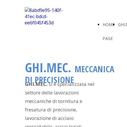
HOME
GHI.
PAGE
GHI.MEC.
MECCANICA
DI PRECISIONE
GHI.MEC.
si è specializzata nel
settore delle lavorazioni
meccaniche di tornitura e
fresatura di precisione,
lavorazione di acciaio
inossidabile, acciai legati,